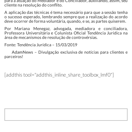
para a atuação do Mediador e do Conciliador, auxiliando, assim, seu
cliente na resolução do conflito.
A aplicação das técnicas é tema necessário para que a sessão tenha
o sucesso esperado, lembrando sempre que a realização do acordo
deve ocorrer de forma voluntária, quando, e se, as partes quiserem.
Por Mariana Menegaz, advogada, mediadora e conciliadora,
Professora Universitária e Colunista Oficial Tendência Jurídica na
área de mecanismos de resolução de controvérsias.
Fonte: Tendência Jurídica – 15/03/2019
AdamNews
– Divulgação exclusiva de notícias para clientes e
parceiros!
[addthis tool="addthis_inline_share_toolbox_lmf0"]