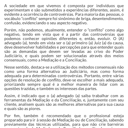
A sociedade em que vivemos é composta por indivíduos que
experimentam e são submetidos a experiências diferentes, assim, é
evidente a ocorrência de controvérsias. Para maioria das pessoas, o
vocábulo “conflito” sempre foi sinônimo de briga, desentendimento,
confusão, evidenciando o seu aspecto negativo.
Porém, não podemos, atualmente, entender o “conflito” como algo
negativo, tendo em vista que é a partir das controvérsias que
podemos conhecer opiniões diferentes e, então, evoluir. O (A)
advogado (a), tendo em vista ser o (a) primeiro (a) Juiz (a) da causa,
deve desenvolver habilidades e percepções para que entender quais
são as demandas que devem ser levadas ao crivo do Poder
Judiciário, e quais podem ser solucionadas através dos meios
consensuais, como a Mediação e a Conciliação.
Nesse sentido, destaca-se a utilização dos métodos consensuais não
como uma forma alternativa ao Judiciário, mas como forma
adequada para determinadas controvérsias. Portanto, entre várias
opções de resolução de conflito, deve-se escolher a mais adequada,
priorizando sempre qual é a melhor maneira de lidar com as
questões trazidas, e também os interesses das partes.
Assim, é indicado que o (a) advogado (a) saiba trabalhar com as
ferramentas da Mediação e da Conciliação, e, juntamente com seu
cliente, analisem quais são as melhores alternativas para sua causa
e quais são as piores.
Por fim, também é recomendado que o profissional esteja
preparado para ir à sessão de Mediação ou de Conciliação, sabendo
previamente das técnicas utilizadas, para que não crie barreiras