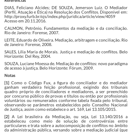
Referências
DIAS, Feliciano Alcides; DE SOUZA, Jemerson Luiz. O Mediador
(Perfil, Atuação e Ética) na Resolução dos Conflitos. Disponível em:
http://proxy.furb.br/ojs/index.php/juridica/article/view/4059
Acesso em 20.11.2016.
CALMON, Petrônio. Fundamentos da mediação e da conciliação.
Rio de Janeiro: Forense, 2007.
LEITE, Eduardo de Oliveira. Mediação, arbitragem e conciliação. Rio
de Janeiro: Forense, 2008.
SALES, Lília Maria de Morais. Justiça e mediação de conflitos. Belo
Horizonte: Del Rey, 2004.
SOUZA, Luciane Moessa de. Mediação de conflitos: novo paradigma
de acesso à justiça. Belo Horizonte: Fórum, 2009.
Notas
[1]
Como o Código Fux, a figura do conciliador e do mediador
ganham verdadeira feição profissional, exigindo dos tribunais
quadro próprio de conciliadores e mediadores, a ser preenchido
por concurso público de provas e títulos ou então por profissionais
voluntários ou remunerados conforme tabela fixada pelo tribunal,
observando-se parâmetros estabelecidos pelo Conselho Nacional
de Justiça, assim como estabelece o art. 169,
Lei 13.105/2015
.
[2]
A Lei brasileira da Mediação, ou seja, Lei 13.140/2016 a
estabeleceu como meio de solução de controvérsias entre
particulares e trata sobre a autocomposição de conflitos no âmbito
da administração pública, versando sobre a mediação judicial (que