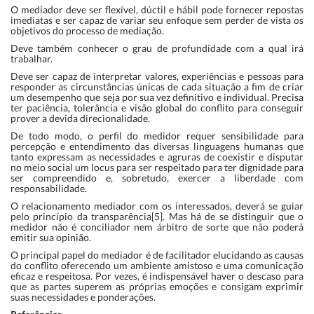
O mediador deve ser flexível, dúctil e hábil pode fornecer repostas
imediatas e ser capaz de variar seu enfoque sem perder de vista os
objetivos do processo de mediação.
Deve também conhecer o grau de profundidade com a qual irá
trabalhar.
Deve ser capaz de interpretar valores, experiências e pessoas para
responder as circunstâncias únicas de cada situação a fim de criar
um desempenho que seja por sua vez definitivo e individual. Precisa
ter paciência, tolerância e visão global do conflito para conseguir
prover a devida direcionalidade.
De todo modo, o perfil do medidor requer sensibilidade para
percepção e entendimento das diversas linguagens humanas que
tanto expressam as necessidades e agruras de coexistir e disputar
no meio social um locus para ser respeitado para ter dignidade para
ser compreendido e, sobretudo, exercer a liberdade com
responsabilidade.
O relacionamento mediador com os interessados, deverá se guiar
pelo princípio da transparência[5]. Mas há de se distinguir que o
medidor não é conciliador nem árbitro de sorte que não poderá
emitir sua opinião.
O principal papel do mediador é de facilitador elucidando as causas
do conflito oferecendo um ambiente amistoso e uma comunicação
eficaz e respeitosa. Por vezes, é indispensável haver o descaso para
que as partes superem as próprias emoções e consigam exprimir
suas necessidades e ponderações.