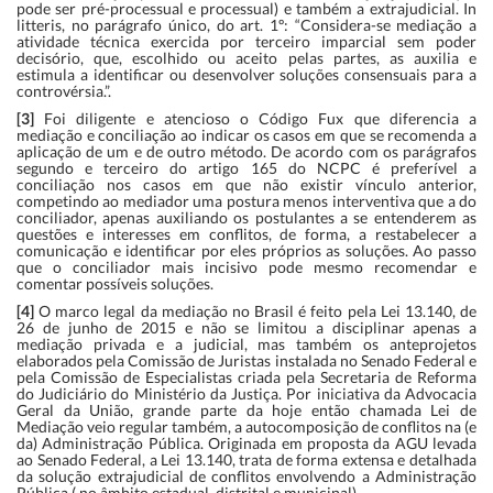
pode ser pré-processual e processual) e também a extrajudicial. In
litteris, no parágrafo único, do art. 1º: “Considera-se mediação a
atividade técnica exercida por terceiro imparcial sem poder
decisório, que, escolhido ou aceito pelas partes, as auxilia e
estimula a identificar ou desenvolver soluções consensuais para a
controvérsia.”.
[3]
Foi diligente e atencioso o Código Fux que diferencia a
mediação e conciliação ao indicar os casos em que se recomenda a
aplicação de um e de outro método. De acordo com os parágrafos
segundo e terceiro do artigo 165 do
NCPC
é preferível a
conciliação nos casos em que não existir vínculo anterior,
competindo ao mediador uma postura menos interventiva que a do
conciliador, apenas auxiliando os postulantes a se entenderem as
questões e interesses em conflitos, de forma, a restabelecer a
comunicação e identificar por eles próprios as soluções. Ao passo
que o conciliador mais incisivo pode mesmo recomendar e
comentar possíveis soluções.
[4]
O marco legal da mediação no Brasil é feito pela Lei 13.140, de
26 de junho de 2015 e não se limitou a disciplinar apenas a
mediação privada e a judicial, mas também os anteprojetos
elaborados pela Comissão de Juristas instalada no Senado Federal e
pela Comissão de Especialistas criada pela Secretaria de Reforma
do Judiciário do Ministério da Justiça. Por iniciativa da Advocacia
Geral da União, grande parte da hoje então chamada Lei de
Mediação veio regular também, a autocomposição de conflitos na (e
da) Administração Pública. Originada em proposta da AGU levada
ao Senado Federal, a Lei 13.140, trata de forma extensa e detalhada
da solução extrajudicial de conflitos envolvendo a Administração
Pública ( no âmbito estadual, distrital e municipal).