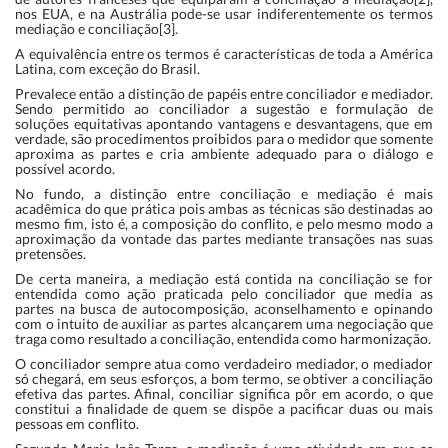
nos EUA, e na Austrália pode-se usar indiferentemente os termos
mediação e conciliação[3].
A equivalência entre os termos é características de toda a América
Latina, com exceção do Brasil.
Prevalece então a distinção de papéis entre conciliador e mediador.
Sendo permitido ao conciliador a sugestão e formulação de
soluções equitativas apontando vantagens e desvantagens, que em
verdade, são procedimentos proibidos para o medidor que somente
aproxima as partes e cria ambiente adequado para o diálogo e
possível acordo.
No fundo, a distinção entre conciliação e mediação é mais
acadêmica do que prática pois ambas as técnicas são destinadas ao
mesmo fim, isto é, a composição do conflito, e pelo mesmo modo a
aproximação da vontade das partes mediante transações nas suas
pretensões.
De certa maneira, a mediação está contida na conciliação se for
entendida como ação praticada pelo conciliador que media as
partes na busca de autocomposição, aconselhamento e opinando
com o intuito de auxiliar as partes alcançarem uma negociação que
traga como resultado a conciliação, entendida como harmonização.
O conciliador sempre atua como verdadeiro mediador, o mediador
só chegará, em seus esforços, a bom termo, se obtiver a conciliação
efetiva das partes. Afinal, conciliar significa pôr em acordo, o que
constitui a finalidade de quem se dispõe a pacificar duas ou mais
pessoas em conflito.