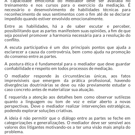
A capacidade emocional do mediador deve ser avaliada no
treinamento e nos cursos para o exercício da mediação. É
necessário o desenvolvimento de habilidades técnicas para
reconhecimento de seus sentimentos com o fim até de se declarar
impedido quando estiver envolvido emocionalmente.
Entre as habilidades, há a de saber escutar e perceber,
possibilitando que as partes manifestem suas opiniões, a fim de que
seja possível promover a harmonia necessária para a resolução do
conflito.
A escuta participativa é um dos principais pontos que ajuda a
esclarecer a causa da controvérsia, bem como ajuda na promoção
do consenso entre as partes.
A postura ética é fundamental para o mediador que deve guardar
confiabilidade e respeito em todos processos de mediação.
O mediador responde às circunstâncias únicas, aos fatos
imprevisíveis que emergem da prática profissional, havendo
divergências doutrinárias se deve ou não previamente estudar o
caso concreto antes de materializar sua atuação.
É requerida a atenção aos detalhes bem como observar sutilezas
quanto a linguagem ou tom de voz e estar aberto a novas
perspectivas. Deve o mediador realizar intervenções estratégicas,
podendo explorar soluções criativas.
A ideia é não permitir que o diálogo entre as partes se feche em
categorizações e generalizações. O mediador deve ser sensível aos
valores dos litigantes motivando-os a ter uma visão mais ampla do
problema.