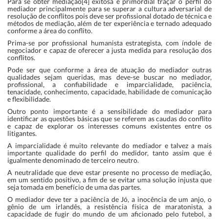
Para se obter mediação[4] exitosa é primordial traçar o perfil do
mediador principalmente para se superar a cultura adversarial de
resolução de conflitos pois deve ser profissional dotado de técnica e
métodos de mediação, além de ter experiência e ternado adequado
conforme a área do conflito.
Prima-se por profissional humanista estrategista, com índole de
negociador e capaz de oferecer a justa medida para resolução dos
conflitos.
Pode ser que conforme a área de atuação do mediador outras
qualidades sejam queridas, mas deve-se buscar no mediador,
profissional, a confiabilidade e imparcialidade, paciência,
tenacidade, conhecimento, capacidade, habilidade de comunicação
e flexibilidade.
Outro ponto importante é a sensibilidade do mediador para
identificar as questões básicas que se referem as caudas do conflito
e capaz de explorar os interesses comuns existentes entre os
litigantes.
A imparcialidade é muito relevante do mediador e talvez a mais
importante qualidade do perfil do medidor, tanto assim que é
igualmente denominado de terceiro neutro.
A neutralidade que deve estar presente no processo de mediação,
em um sentido positivo, a fim de se evitar uma solução injusta que
seja tomada em benefício de uma das partes.
O mediador deve ter a paciência de Jó, a inocência de um anjo, o
gênio de um irlandês, a resistência física de maratonista, a
capacidade de fugir do mundo de um aficionado pelo futebol, a