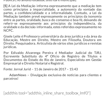
[5]
A Lei da Mediação informa expressamente que a mediação tem
como princípios a imparcialidade, a autonomia da vontade das
partes, a confidencialidade e a informalidade. Contudo, a Lei da
Mediação também prevê expressamente os princípios da isonomia
entre as partes, oralidade, busca do consenso e boa-fé, deixando de
referir-se expressamente aos princípios da independência, da
oralidade e da decisão informada, estes referidos expressamente no
NCPC.
Gisele Leite é Professora universitária da área jurídica e da área da
Educação, Mestre em Direito, Mestre em Filosofia, Doutora em
Direito. Pesquisadora. Articulista de vários sites jurídicos e revistas
jurídicas.
Por Edivaldo Alvarenga Pereira é Mediador Judicial do TJRJ,
Escrevente Substituto do 4º Ofício de Registro de Títulos e
Documentos do Estado do Rio de Janeiro, Especialista em Gestão
Empresarial e Direito Notarial e Registral.
Fonte: Jornal Jurid – 11 de Janeiro de 2017 – 15:43
AdamNews
– Divulgação exclusiva de notícias para clientes e
parceiros!
[addthis tool="addthis_inline_share_toolbox_lmf0"]