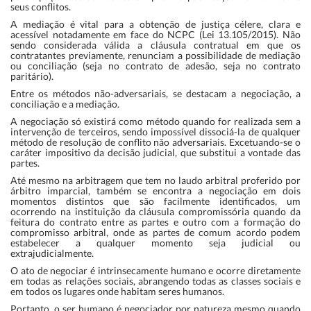
seus conflitos.
A mediação é vital para a obtenção de justiça célere, clara e
acessível notadamente em face do
NCPC
(Lei 13.105/2015). Não
sendo considerada válida a cláusula contratual em que os
contratantes previamente, renunciam a possibilidade de mediação
ou conciliação (seja no contrato de adesão, seja no contrato
paritário).
Entre os métodos não-adversariais, se destacam a negociação, a
conciliação e a mediação.
A negociação só existirá como método quando for realizada sem a
intervenção de terceiros, sendo impossível dissociá-la de qualquer
método de resolução de conflito não adversariais. Excetuando-se o
caráter impositivo da decisão judicial, que substitui a vontade das
partes.
Até mesmo na arbitragem que tem no laudo arbitral proferido por
árbitro imparcial, também se encontra a negociação em dois
momentos distintos que são facilmente identificados, um
ocorrendo na instituição da cláusula compromissória quando da
feitura do contrato entre as partes e outro com a formação do
compromisso arbitral, onde as partes de comum acordo podem
estabelecer a qualquer momento seja judicial ou
extrajudicialmente.
O ato de negociar é intrinsecamente humano e ocorre diretamente
em todas as relações sociais, abrangendo todas as classes sociais e
em todos os lugares onde habitam seres humanos.
Portanto, o ser humano é negociador por natureza mesmo quando