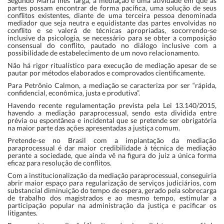
Segundo Maria Inês Targa, a mediação é uma atividade em que as
partes possam encontrar de forma pacífica, uma solução de seus
conflitos existentes, diante de uma terceira pessoa denominada
mediador que seja neutra e equidistante das partes envolvidas no
conflito e se valerá de técnicas apropriadas, socorrendo-se
inclusive da psicologia, se necessário para se obter a composição
consensual do conflito, pautado no diálogo inclusive com a
possibilidade de estabelecimento de um novo relacionamento.
Não há rigor ritualístico para execução de mediação apesar de se
pautar por métodos elaborados e comprovados cientificamente.
Para Petrônio Calmon, a mediação se caracteriza por ser “rápida,
confidencial, econômica, justa e produtiva”.
Havendo recente regulamentação prevista pela Lei 13.140/2015,
havendo a mediação paraprocessual, sendo esta dividida entre
prévia ou espontânea e incidental que se pretende ser obrigatória
na maior parte das ações apresentadas a justiça comum.
Pretende-se no Brasil com a implantação da mediação
paraprocessual é dar maior credibilidade à técnica de mediação
perante a sociedade, que ainda vê na figura do juiz a única forma
eficaz para resolução de conflitos.
Com a institucionalização da mediação paraprocessual, conseguiria
abrir maior espaço para regularização de serviços judiciários, com
substancial diminuição do tempo de espera, gerado pela sobrecarga
de trabalho dos magistrados e ao mesmo tempo, estimular a
participação popular na administração da justiça e pacificar os
litigantes.