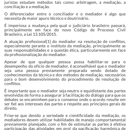
juristas estudam métodos tais como: arbitragem, a mediação, a
conciliação e a mediação.
O diferenciador entre o conciliador e o mediador é algo que
necessita de maior apuro técnico e doutrinário.
É imperiosa a mudança pela qual o judiciário brasileiro passará,
principalmente em face do novo Código de Processo Civil
Brasileiro, a
Lei 13.105/2015
.
A atuação profissional[1] do mediador na resolução de conflitos,
especialmente perante o instituto da mediação, principalmente as
suas responsabilidades e a questão ética, particularmente em face
da profissionalização do mediador.
Apesar de que qualquer pessoa possa habilitar-se para o
desempenho do ofício de mediador, é aconselhável que o mediador
seja uma pessoa previamente preparada sendo dotado de
conhecimentos da técnica e dos métodos de mediação, necessários
para o bom desenvolvimento do procedimento de resolução de
conflitos.
É importante que o mediador seja neutro e equidistante das partes
envolvidas de forma a assegurar à facilitação do diálogo para que os
debates se encaminhem para o consenso onde o acordo resulte em
ser fiel aos interesses das partes e respeite aos princípios gerais de
direito.
Frise-se que devido a seriedade e cientificidade da mediação, os
mediadores devem utilizar habilidades de manejo comportamental
previamente planejado, com o fim de estimular as partes à efetiva
participação das atividades em prol da pacificação harmônica de