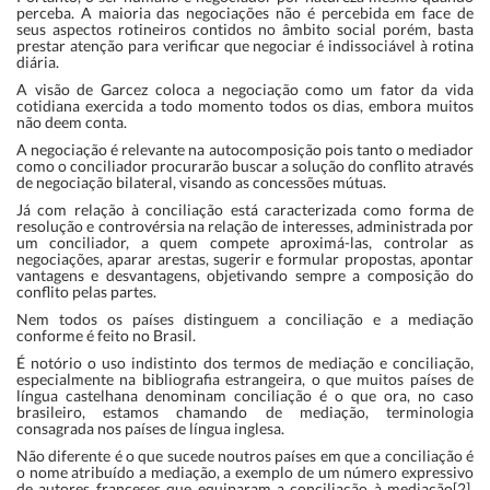
perceba. A maioria das negociações não é percebida em face de
seus aspectos rotineiros contidos no âmbito social porém, basta
prestar atenção para verificar que negociar é indissociável à rotina
diária.
A visão de Garcez coloca a negociação como um fator da vida
cotidiana exercida a todo momento todos os dias, embora muitos
não deem conta.
A negociação é relevante na autocomposição pois tanto o mediador
como o conciliador procurarão buscar a solução do conflito através
de negociação bilateral, visando as concessões mútuas.
Já com relação à conciliação está caracterizada como forma de
resolução e controvérsia na relação de interesses, administrada por
um conciliador, a quem compete aproximá-las, controlar as
negociações, aparar arestas, sugerir e formular propostas, apontar
vantagens e desvantagens, objetivando sempre a composição do
conflito pelas partes.
Nem todos os países distinguem a conciliação e a mediação
conforme é feito no Brasil.
É notório o uso indistinto dos termos de mediação e conciliação,
especialmente na bibliografia estrangeira, o que muitos países de
língua castelhana denominam conciliação é o que ora, no caso
brasileiro, estamos chamando de mediação, terminologia
consagrada nos países de língua inglesa.
Não diferente é o que sucede noutros países em que a conciliação é
o nome atribuído a mediação, a exemplo de um número expressivo
de autores franceses que equiparam a conciliação à mediação[2],