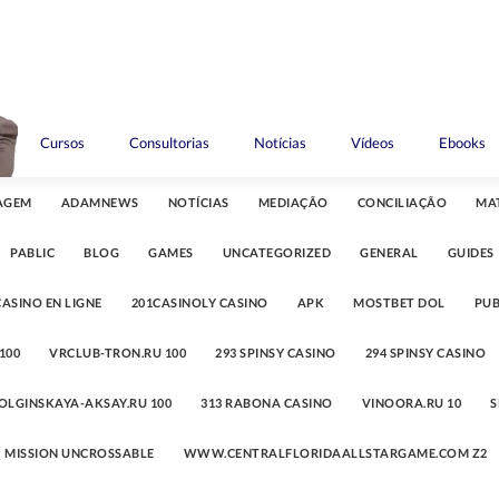
Cursos
Consultorias
Notícias
Vídeos
Ebooks
AGEM
ADAMNEWS
NOTÍCIAS
MEDIAÇÃO
CONCILIAÇÃO
MAT
PABLIC
BLOG
GAMES
UNCATEGORIZED
GENERAL
GUIDES
ASINO EN LIGNE
201CASINOLY CASINO
APK
MOSTBET DOL
PUB
100
VRCLUB-TRON.RU 100
293 SPINSY CASINO
294 SPINSY CASINO
OLGINSKAYA-AKSAY.RU 100
313 RABONA CASINO
VINOORA.RU 10
S
MISSION UNCROSSABLE
WWW.CENTRALFLORIDAALLSTARGAME.COM Z2