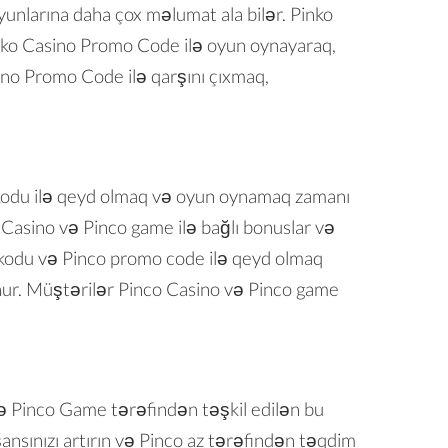
unlarına daha çox məlumat ala bilər. Pinko
inko Casino Promo Code ilə oyun oynayaraq,
ino Promo Code ilə qarşını çıxmaq,
 kodu ilə qeyd olmaq və oyun oynamaq zamanı
Casino və Pinco game ilə bağlı bonuslar və
kodu və Pinco promo code ilə qeyd olmaq
nur. Müştərilər Pinco Casino və Pinco game
və Pinco Game tərəfindən təşkil edilən bu
nsınızı artırın və Pinco az tərəfindən təqdim