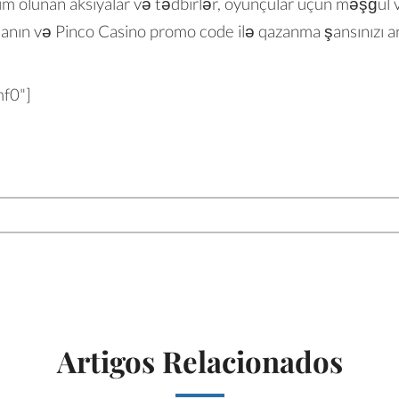
 olunan aksiyalar və tədbirlər, oyunçular üçün məşğul v
nın və Pinco Casino promo code ilə qazanma şansınızı art
mf0"]
Artigos Relacionados