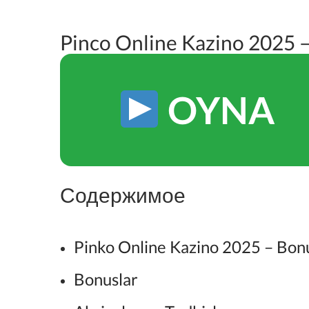
Pinco Online Kazino 2025 
OYNA
Содержимое
Pinko Online Kazino 2025 – Bonu
Bonuslar