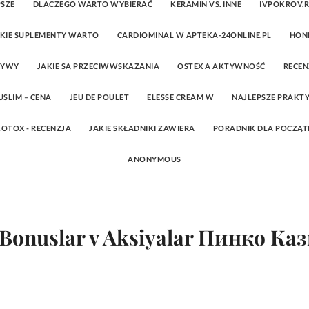
PSZE
DLACZEGO WARTO WYBIERAĆ
KERAMIN VS. INNE
IVPOKROV.R
KIE SUPLEMENTY WARTO
CARDIOMINAL W APTEKA-24ONLINE.PL
HOND
TYWY
JAKIE SĄ PRZECIWWSKAZANIA
OSTEX A AKTYWNOŚĆ
RECEN
USLIM – CENA
JEU DE POULET
ELESSE CREAM W
NAJLEPSZE PRAKTY
OTOX - RECENZJA
JAKIE SKŁADNIKI ZAWIERA
PORADNIK DLA POCZĄT
ANONYMOUS
5 Bonuslar v Aksiyalar Пинко К