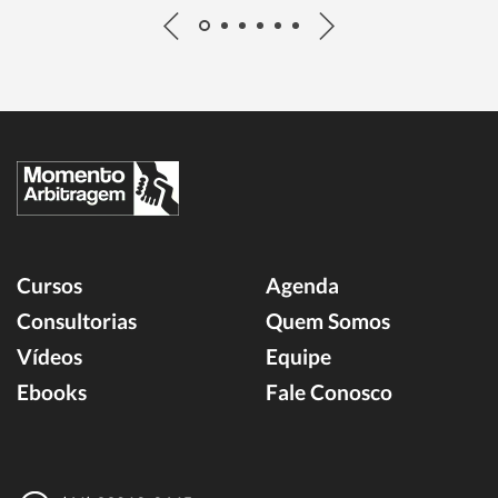
Cursos
Agenda
Consultorias
Quem Somos
Vídeos
Equipe
Ebooks
Fale Conosco