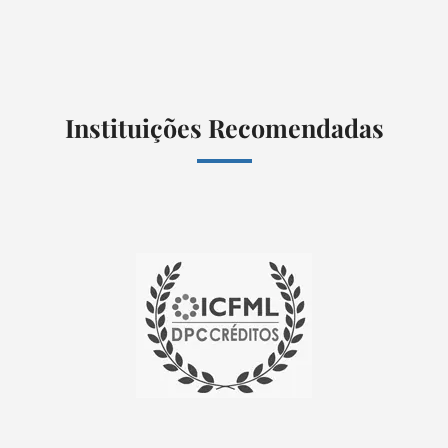
Instituições Recomendadas