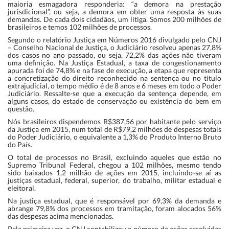
maioria esmagadora responderia: “a demora na prestação
jurisdicional”, ou seja, a demora em obter uma resposta às suas
demandas. De cada dois cidadãos, um litiga. Somos 200 milhões de
brasileiros e temos 102 milhões de processos.
Segundo o relatório Justiça em Números 2016 divulgado pelo CNJ
– Conselho Nacional de Justiça, o Judiciário resolveu apenas 27,8%
dos casos no ano passado, ou seja, 72,2% das ações não tiveram
uma definição. Na Justiça Estadual, a taxa de congestionamento
apurada foi de 74,8% e na fase de execução, a etapa que representa
a concretização do direito reconhecido na sentença ou no título
extrajudicial, o tempo médio é de 8 anos e 6 meses em todo o Poder
Judiciário. Ressalte-se que a execução da sentença depende, em
alguns casos, do estado de conservação ou existência do bem em
questão.
Nós brasileiros dispendemos R$387,56 por habitante pelo serviço
da Justiça em 2015, num total de R$79,2 milhões de despesas totais
do Poder Judiciário, o equivalente a 1,3% do Produto Interno Bruto
do País.
O total de processos no Brasil, excluindo aqueles que estão no
Supremo Tribunal Federal, chegou a 102 milhões, mesmo tendo
sido baixados 1,2 milhão de ações em 2015, incluindo-se aí as
justiças estadual, federal, superior, do trabalho, militar estadual e
eleitoral.
Na justiça estadual, que é responsável por 69,3% da demanda e
abrange 79,8% dos processos em tramitação, foram alocados 56%
das despesas acima mencionadas.
Pela primeira vez, o CNJ contabilizou o número de ações resolvidas