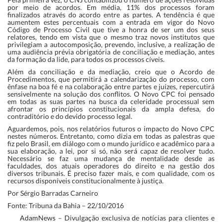
por meio de acordos. Em média, 11% dos processos foram
finalizados através do acordo entre as partes. A tendência é que
aumentem estes percentuais com a entrada em vigor do Novo
Código de Processo Civil que tive a honra de ser um dos seus
relatores, tendo em vista que o mesmo traz novos institutos que
privilegiam a autocomposição, prevendo, inclusive, a realização de
uma audiência prévia obrigatória de conciliação e mediação, antes
da formação da lide, para todos os processos cíveis.
Além da conciliação e da mediação, creio que o Acordo de
Procedimentos, que permitirá a calendarização do processo, com
ênfase na boa fé e na colaboração entre partes e juízes, repercutirá
sensivelmente na solução dos conflitos. O Novo CPC foi pensado
em todas as suas partes na busca da celeridade processual sem
afrontar os princípios constitucionais da ampla defesa, do
contraditório e do devido processo legal.
Aguardemos, pois, nos relatórios futuros o impacto do Novo CPC
nestes números. Entretanto, como dizia em todas as palestras que
fiz pelo Brasil, em diálogo com o mundo jurídico e acadêmico para a
sua elaboração, a lei, por si só, não será capaz de resolver tudo.
Necessário se faz uma mudança de mentalidade desde as
faculdades, dos atuais operadores do direito e na gestão dos
diversos tribunais. É preciso fazer mais, e com qualidade, com os
recursos disponíveis constitucionalmente à justiça.
Por Sérgio Barradas Carneiro
Fonte: Tribuna da Bahia – 22/10/2016
AdamNews
– Divulgação exclusiva de notícias para clientes e