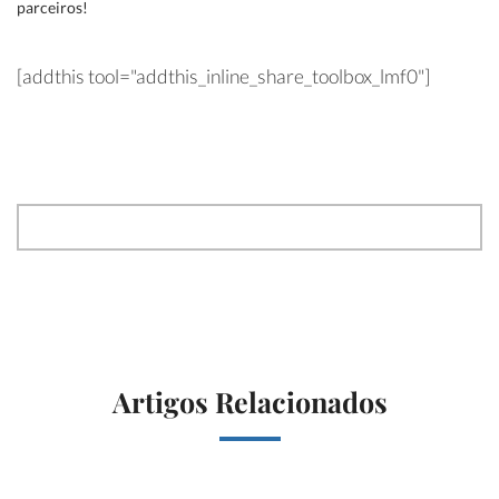
parceiros!
[addthis tool="addthis_inline_share_toolbox_lmf0"]
Artigos Relacionados