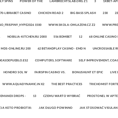
LY SPINS
POWER OF THE
LAMBRECHTSLAB.ORG Z1
3
1XBET-AP
70-LIBRABET CASINO
CHICKEN ROAD 2
BIG BASS SPLASH
230
2
NO_FRISPINY_HYPE2026 1500
WWW.SKOLA-OMLAZENI.CZ Z2
WWW.PRET
L
NOBILIA-KITCHEN.RU 2000
556 BDMBET
12
68 ONLINE CASIN
MDS-ONLINE.RU 200
62 BETANDPLAY CASINO - EMD N
UNCROSSABLE R
DEASDEPUEBLO.ES2
COMPUTERS, SOFTWARE
SELF IMPROVEMENT, COA
HONDRO SOL W
FAIRSPIN CASINO VS.
BONUSHUNT ET EPIC
LIVE
WWW.AQUADYNAMIC.IN X2
THE BEST PRACTICES
TRICHOMIST FORTE
NEMANEX DROPS -
13
CZEMU WARTO WYBRAĆ
PROSTONEL W APTE
JA KETO PROBIOTIX:
JAK DŁUGO POWINNO
JAK STOSOWAĆ VISULAN