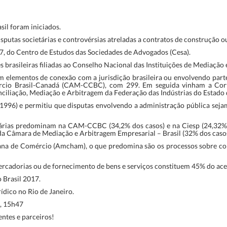
il foram iniciados.
sputas societárias e controvérsias atreladas a contratos de construção ou
17, do Centro de Estudos das Sociedades de Advogados (Cesa).
 brasileiras filiadas ao Conselho Nacional das Instituições de Mediação 
elementos de conexão com a jurisdição brasileira ou envolvendo partes
cio Brasil-Canadá (CAM-CCBC), com 299. Em seguida vinham a Cort
nciliação, Mediação e Arbitragem da Federação das Indústrias do Estado 
/1996) e permitiu que disputas envolvendo a administração pública seja
ietárias predominam na CAM-CCBC (34,2% dos casos) e na Ciesp (24,32%).
s da Câmara de Mediação e Arbitragem Empresarial – Brasil (32% dos casos
a de Comércio (Amcham), o que predomina são os processos sobre cont
rcadorias ou de fornecimento de bens e serviços constituem 45% do ace
 Brasil 2017.
ídico no Rio de Janeiro.
9, 15h47
entes e parceiros!