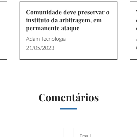
Comunidade deve preservar o
instituto da arbitragem, em
permanente ataque
Adam Tecnologia
21/05/2023
Comentários