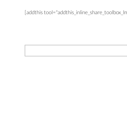
[addthis tool="addthis_inline_share_toolbox_l