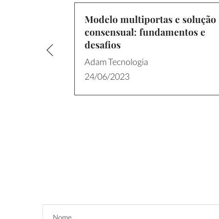
a à
Modelo multiportas e solução
em por ré
consensual: fundamentos e
to
desafios
Adam Tecnologia
24/06/2023