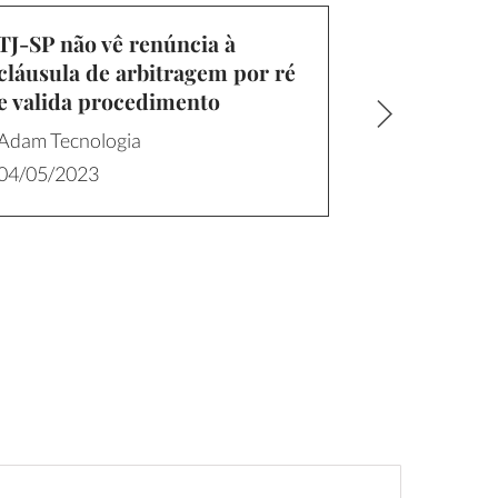
TJ-SP não vê renúncia à
Modelo mu
cláusula de arbitragem por ré
consensua
e valida procedimento
desafios
Adam Tecnologia
Adam Tecno
04/05/2023
24/06/202