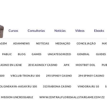
Cursos
Consultorias
Notícias
Vídeos
Ebooks
AGEM
ADAMNEWS
NOTÍCIAS
MEDIAÇÃO
CONCILIAÇÃO
MAT
PABLIC
BLOG
GAMES
UNCATEGORIZED
GENERAL
GUIDES
ASINO EN LIGNE
201CASINOLY CASINO
APK
MOSTBET DOL
PUB
100
VRCLUB-TRON.RU 100
293 SPINSY CASINO
294 SPINSY CASINO
OLGINSKAYA-AKSAY.RU 100
313 RABONA CASINO
VINOORA.RU 10
S
MISSION UNCROSSABLE
WWW.CENTRALFLORIDAALLSTARGAME.COM Z2