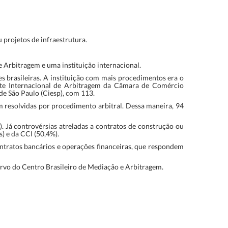
 projetos de infraestrutura.
e Arbitragem e uma instituição internacional.
 brasileiras. A instituição com mais procedimentos era o
e Internacional de Arbitragem da Câmara de Comércio
de São Paulo (Ciesp), com 113.
m resolvidas por procedimento arbitral. Dessa maneira, 94
 Já controvérsias atreladas a contratos de construção ou
) e da CCI (50,4%).
ratos bancários e operações financeiras, que respondem
rvo do Centro Brasileiro de Mediação e Arbitragem.