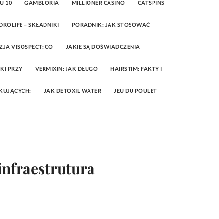
U 10
GAMBLORIA
MILLIONER CASINO
CATSPINS
ROLIFE – SKŁADNIKI
PORADNIK: JAK STOSOWAĆ
ZJA VISOSPECT: CO
JAKIE SĄ DOŚWIADCZENIA
KI PRZY
VERMIXIN: JAK DŁUGO
HAIRSTIM: FAKTY I
KUJĄCYCH:
JAK DETOXIL WATER
JEU DU POULET
 infraestrutura