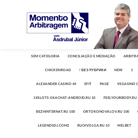
SEM CATEGORIA
CONCILIAÇÃO E MEDIAÇÃO
ARBITR
CHICKENROAD
! БЕЗ РУБРИКИ
NEW
1
ALEXANDER CASINO 44
EFIT
PAGE
VEGASINO C
1XSLOTS-SKACHAT-ANDROID.RU 10
FEELYOURBODY.RU 
BEZHINTERNAT.RU 100
ORTOKONOVALOV.RU 100
LEGENDSDJ.COM2
RUOIVOLGA.RU 10
MELBET