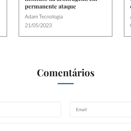
permanente ataque
Adam Tecnologia
21/05/2023
Comentários