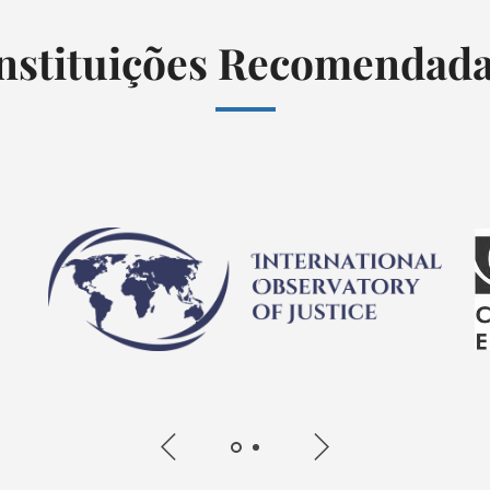
nstituições Recomendad