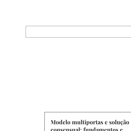
a à
Modelo multiportas e solução
em por ré
consensual: fundamentos e