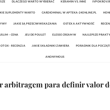
PSZE
DLACZEGO WARTO WYBIERAĆ
KERAMIN VS. INNE
IVPOKROV.R
KIE SUPLEMENTY WARTO
CARDIOMINAL W APTEKA-24ONLINE.PL
HOND
TYWY
JAKIE SĄ PRZECIWWSKAZANIA
OSTEX A AKTYWNOŚĆ
RECEN
USLIM – CENA
JEU DE POULET
ELESSE CREAM W
NAJLEPSZE PRAKTY
OTOX - RECENZJA
JAKIE SKŁADNIKI ZAWIERA
PORADNIK DLA POCZĄT
ANONYMOUS
uir arbitragem para definir valor