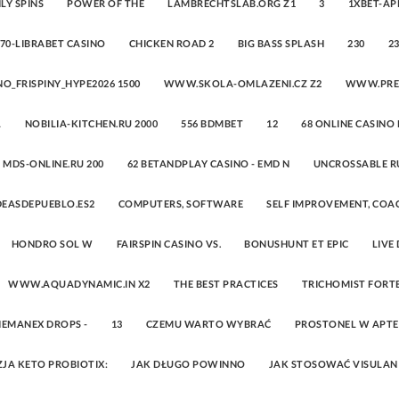
LY SPINS
POWER OF THE
LAMBRECHTSLAB.ORG Z1
3
1XBET-AP
70-LIBRABET CASINO
CHICKEN ROAD 2
BIG BASS SPLASH
230
2
NO_FRISPINY_HYPE2026 1500
WWW.SKOLA-OMLAZENI.CZ Z2
WWW.PRET
L
NOBILIA-KITCHEN.RU 2000
556 BDMBET
12
68 ONLINE CASIN
MDS-ONLINE.RU 200
62 BETANDPLAY CASINO - EMD N
UNCROSSABLE R
DEASDEPUEBLO.ES2
COMPUTERS, SOFTWARE
SELF IMPROVEMENT, COA
HONDRO SOL W
FAIRSPIN CASINO VS.
BONUSHUNT ET EPIC
LIVE
WWW.AQUADYNAMIC.IN X2
THE BEST PRACTICES
TRICHOMIST FORTE
NEMANEX DROPS -
13
CZEMU WARTO WYBRAĆ
PROSTONEL W APTE
JA KETO PROBIOTIX:
JAK DŁUGO POWINNO
JAK STOSOWAĆ VISULAN