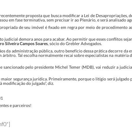
ecentemente proposta que busca modificar a Lei de Desapropriações, de 1
sou em fase terminativa, sem precisar ir ao Plenário, e será analisado 
propriada de seu imóvel é fixado em regra por meio de procedimento ad
 judicial demora anos para acabar. Ao permitir que esses conflitos seja
ro Silveira Campos Soares
, sócio do Grebler Advogados.
os da administração pública, outro benefício dessa prática decorre da es
árbitro. Tal escolha normalmente recai sobre especialistas na matéria d
 e sancionado pelo presidente Michel Temer (MDB), vai reduzir a judicial
aior segurança jurídica. Primeiramente, porque o litígio será julgado p
 modificação do julgado”, diz.
31
entes e parceiros!
mf0"]