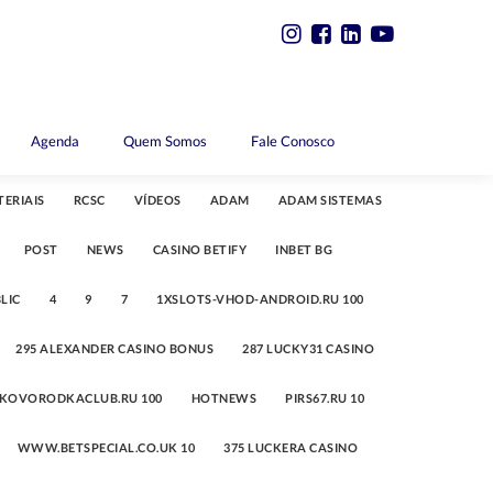
Agenda
Quem Somos
Fale Conosco
ERIAIS
RCSC
VÍDEOS
ADAM
ADAM SISTEMAS
POST
NEWS
CASINO BETIFY
INBET BG
LIC
4
9
7
1XSLOTS-VHOD-ANDROID.RU 100
295 ALEXANDER CASINO BONUS
287 LUCKY31 CASINO
KOVORODKACLUB.RU 100
HOTNEWS
PIRS67.RU 10
WWW.BETSPECIAL.CO.UK 10
375 LUCKERA CASINO