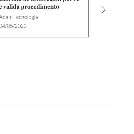
e valida procedimento
desafios
Adam Tecnologia
Adam Tecno
04/05/2023
24/06/202