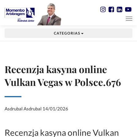
CATEGORIAS
Recenzja kasyna online
Vulkan Vegas w Polsce.676
Asdrubal Asdrubal
14/01/2026
Recenzja kasyna online Vulkan