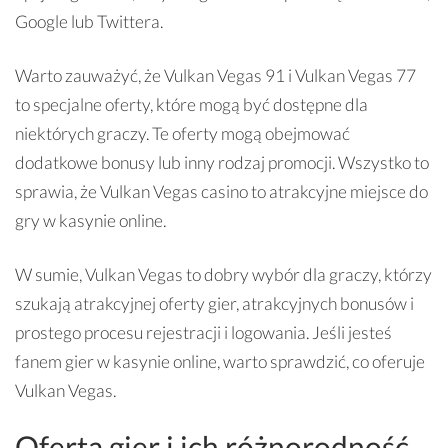
Google lub Twittera.
Warto zauważyć, że Vulkan Vegas 91 i Vulkan Vegas 77
to specjalne oferty, które mogą być dostępne dla
niektórych graczy. Te oferty mogą obejmować
dodatkowe bonusy lub inny rodzaj promocji. Wszystko to
sprawia, że Vulkan Vegas casino to atrakcyjne miejsce do
gry w kasynie online.
W sumie, Vulkan Vegas to dobry wybór dla graczy, którzy
szukają atrakcyjnej oferty gier, atrakcyjnych bonusów i
prostego procesu rejestracji i logowania. Jeśli jesteś
fanem gier w kasynie online, warto sprawdzić, co oferuje
Vulkan Vegas.
Oferta gier i ich różnorodność