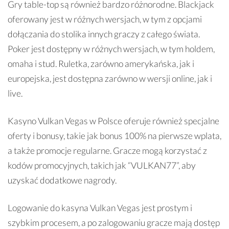
Gry table-top są również bardzo różnorodne. Blackjack
oferowany jest w różnych wersjach, w tym z opcjami
dołączania do stolika innych graczy z całego świata.
Poker jest dostępny w różnych wersjach, w tym holdem,
omaha i stud. Ruletka, zarówno amerykańska, jak i
europejska, jest dostępna zarówno w wersji online, jak i
live.
Kasyno Vulkan Vegas w Polsce oferuje również specjalne
oferty i bonusy, takie jak bonus 100% na pierwsze wplata,
a także promocje regularne. Gracze mogą korzystać z
kodów promocyjnych, takich jak “VULKAN77”, aby
uzyskać dodatkowe nagrody.
Logowanie do kasyna Vulkan Vegas jest prostym i
szybkim procesem, a po zalogowaniu gracze mają dostęp