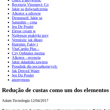
Ostex a aktywność
Recenzja Visospect: Co
Jakie są doświadczenia
Alkotox a zdrowie
Desparazil: Jakie są
Sanuslim – cena
Jeu De Poulet
Elesse cream w
Najlepsze praktyki przy
Vermixin: jak długo
Hairstim: Fakty i
VitaCardio Plus –
Czy Ophtalax można
Alkotox - recenzja
Jakie składniki zawiera
Poradnik dla początkujących:
Jak Detoxil Water
Jeu Du Poulet
anonymous
Redução de custas como um dos elementos 
Adam Tecnologia
12/04/2017