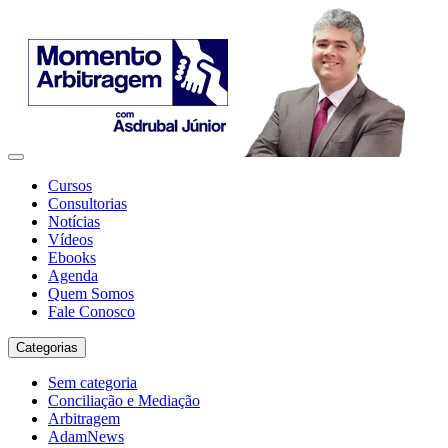
Cursos
Consultorias
Notícias
Vídeos
Ebooks
Agenda
Quem Somos
Fale Conosco
Categorias
Sem categoria
Conciliação e Mediação
Arbitragem
AdamNews