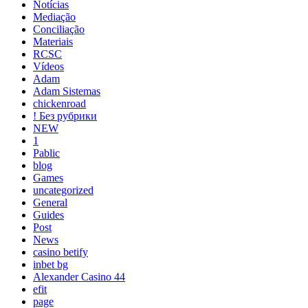
Notícias
Mediação
Conciliação
Materiais
RCSC
Vídeos
Adam
Adam Sistemas
chickenroad
! Без рубрики
NEW
1
Pablic
blog
Games
uncategorized
General
Guides
Post
News
casino betify
inbet bg
Alexander Casino 44
efit
page