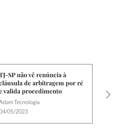
TJ-SP não vê renúncia à
Modelo mu
cláusula de arbitragem por ré
consensua
e valida procedimento
desafios
Adam Tecnologia
Adam Tecno
04/05/2023
24/06/202