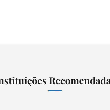
nstituições Recomendad