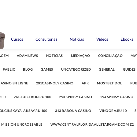
Cursos
Consultorias
Notícias
Vídeos
Ebooks
AGEM
ADAMNEWS
NOTÍCIAS
MEDIAÇÃO
CONCILIAÇÃO
MAT
PABLIC
BLOG
GAMES
UNCATEGORIZED
GENERAL
GUIDES
ASINO EN LIGNE
201CASINOLY CASINO
APK
MOSTBET DOL
PUB
100
VRCLUB-TRON.RU 100
293 SPINSY CASINO
294 SPINSY CASINO
OLGINSKAYA-AKSAY.RU 100
313 RABONA CASINO
VINOORA.RU 10
S
MISSION UNCROSSABLE
WWW.CENTRALFLORIDAALLSTARGAME.COM Z2