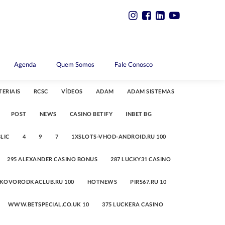
Agenda
Quem Somos
Fale Conosco
ERIAIS
RCSC
VÍDEOS
ADAM
ADAM SISTEMAS
POST
NEWS
CASINO BETIFY
INBET BG
LIC
4
9
7
1XSLOTS-VHOD-ANDROID.RU 100
295 ALEXANDER CASINO BONUS
287 LUCKY31 CASINO
KOVORODKACLUB.RU 100
HOTNEWS
PIRS67.RU 10
WWW.BETSPECIAL.CO.UK 10
375 LUCKERA CASINO