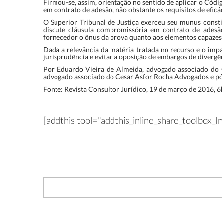
Firmou-se, assim, orientação no sentido de aplicar o Có
em contrato de adesão, não obstante os requisitos de efic
O Superior Tribunal de Justiça exerceu seu munus constit
discute cláusula compromissória em contrato de adesão
fornecedor o ônus da prova quanto aos elementos capazes 
Dada a relevância da matéria tratada no recurso e o impa
jurisprudência e evitar a oposição de embargos de divergê
Por Eduardo Vieira de Almeida, advogado associado do 
advogado associado do Cesar Asfor Rocha Advogados e pó
Fonte: Revista Consultor Jurídico, 19 de março de 2016, 
[addthis tool="addthis_inline_share_toolbox_l