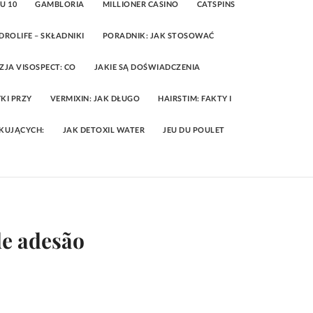
U 10
GAMBLORIA
MILLIONER CASINO
CATSPINS
ROLIFE – SKŁADNIKI
PORADNIK: JAK STOSOWAĆ
ZJA VISOSPECT: CO
JAKIE SĄ DOŚWIADCZENIA
KI PRZY
VERMIXIN: JAK DŁUGO
HAIRSTIM: FAKTY I
KUJĄCYCH:
JAK DETOXIL WATER
JEU DU POULET
de adesão