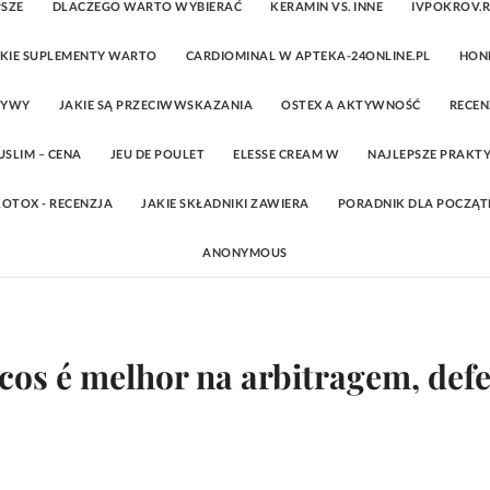
PSZE
DLACZEGO WARTO WYBIERAĆ
KERAMIN VS. INNE
IVPOKROV.R
KIE SUPLEMENTY WARTO
CARDIOMINAL W APTEKA-24ONLINE.PL
HOND
TYWY
JAKIE SĄ PRZECIWWSKAZANIA
OSTEX A AKTYWNOŚĆ
RECEN
USLIM – CENA
JEU DE POULET
ELESSE CREAM W
NAJLEPSZE PRAKTY
OTOX - RECENZJA
JAKIE SKŁADNIKI ZAWIERA
PORADNIK DLA POCZĄT
ANONYMOUS
nicos é melhor na arbitragem, de