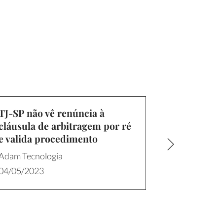
TJ-SP não vê renúncia à
Modelo mu
cláusula de arbitragem por ré
consensua
e valida procedimento
desafios
Adam Tecnologia
Adam Tecno
04/05/2023
24/06/202