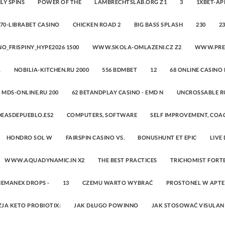
LY SPINS
POWER OF THE
LAMBRECHTSLAB.ORG Z1
3
1XBET-AP
70-LIBRABET CASINO
CHICKEN ROAD 2
BIG BASS SPLASH
230
2
NO_FRISPINY_HYPE2026 1500
WWW.SKOLA-OMLAZENI.CZ Z2
WWW.PRET
L
NOBILIA-KITCHEN.RU 2000
556 BDMBET
12
68 ONLINE CASIN
MDS-ONLINE.RU 200
62 BETANDPLAY CASINO - EMD N
UNCROSSABLE R
DEASDEPUEBLO.ES2
COMPUTERS, SOFTWARE
SELF IMPROVEMENT, COA
HONDRO SOL W
FAIRSPIN CASINO VS.
BONUSHUNT ET EPIC
LIVE
WWW.AQUADYNAMIC.IN X2
THE BEST PRACTICES
TRICHOMIST FORTE
NEMANEX DROPS -
13
CZEMU WARTO WYBRAĆ
PROSTONEL W APTE
JA KETO PROBIOTIX:
JAK DŁUGO POWINNO
JAK STOSOWAĆ VISULAN