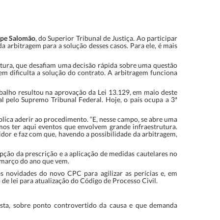
lipe Salomão
, do Superior Tribunal de Justiça. Ao participar
da arbitragem para a solução desses casos. Para ele, é mais
tura, que desafiam uma decisão rápida sobre uma questão
m dificulta a solução do contrato. A arbitragem funciona
abalho resultou na aprovação da Lei 13.129, em maio deste
al
pelo Supremo Tribunal Federal. Hoje, o país ocupa a 3ª
ública aderir ao procedimento. “E, nesse campo, se abre uma
os ter aqui eventos que envolvem grande infraestrutura.
dor e faz com que, havendo a possibilidade da arbitragem,
pção da prescrição e a aplicação de medidas cautelares no
 março do ano que vem.
s novidades do novo CPC para agilizar as perícias e, em
de lei para atualização do Código de Processo Civil.
lista, sobre ponto controvertido da causa e que demanda