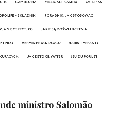
U 10
GAMBLORIA
MILLIONER CASINO
CATSPINS
ROLIFE – SKŁADNIKI
PORADNIK: JAK STOSOWAĆ
ZJA VISOSPECT: CO
JAKIE SĄ DOŚWIADCZENIA
KI PRZY
VERMIXIN: JAK DŁUGO
HAIRSTIM: FAKTY I
KUJĄCYCH:
JAK DETOXIL WATER
JEU DU POULET
fende ministro Salomão