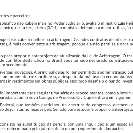
entes e parceiros!
pecífico não cabem mais no Poder Judiciário, avalia o ministro
Luís Fe
Janeiro, nesta terça-feira (3/11), o ministro defendeu a maior utilização 
xpertise, cabem melhor na arbitragem. Grandes contratos de infraestru
os, é mais conveniente a arbitragem, porque ela não paralisa a obra ne
do para propor o anteprojeto de atualização da Lei de Arbitragem. O tr
e conflitos deslanchou no Brasil após ter sido
declarado constitucion
o procedimento.
versas inovações. A principal delas foi ter permitido à administração p
or um momento extraordinário, a despeito da má fase da economia. Vam
s investimentos em obras públicas. Isso tudo desafia o olhar do investi
foi importante para regular uma série de procedimentos, como a interru
aredada com o novo Código de Processo Civil, que entrará em vigor em
Federal, que também participou da abertura do congresso, destacou a
ão de juristas nomeadas pelo Senado para estudar e propor o anteprojeto 
e consiste na substituição da perícia por uma inquirição a um especia
er determinado pelo juiz de ofício ou por requerimento das partes.