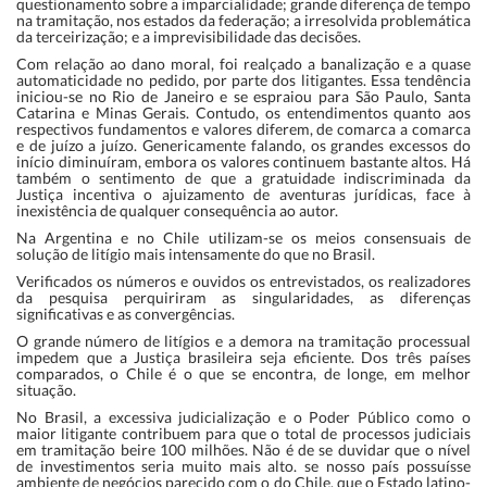
questionamento sobre a imparcialidade; grande diferença de tempo
na tramitação, nos estados da federação; a irresolvida problemática
da terceirização; e a imprevisibilidade das decisões.
Com relação ao dano moral, foi realçado a banalização e a quase
automaticidade no pedido, por parte dos litigantes. Essa tendência
iniciou-se no Rio de Janeiro e se espraiou para São Paulo, Santa
Catarina e Minas Gerais. Contudo, os entendimentos quanto aos
respectivos fundamentos e valores diferem, de comarca a comarca
e de juízo a juízo. Genericamente falando, os grandes excessos do
início diminuíram, embora os valores continuem bastante altos. Há
também o sentimento de que a gratuidade indiscriminada da
Justiça incentiva o ajuizamento de aventuras jurídicas, face à
inexistência de qualquer consequência ao autor.
Na Argentina e no Chile utilizam-se os meios consensuais de
solução de litígio mais intensamente do que no Brasil.
Verificados os números e ouvidos os entrevistados, os realizadores
da pesquisa perquiriram as singularidades, as diferenças
significativas e as convergências.
O grande número de litígios e a demora na tramitação processual
impedem que a Justiça brasileira seja eficiente. Dos três países
comparados, o Chile é o que se encontra, de longe, em melhor
situação.
No Brasil, a excessiva judicialização e o Poder Público como o
maior litigante contribuem para que o total de processos judiciais
em tramitação beire 100 milhões. Não é de se duvidar que o nível
de investimentos seria muito mais alto. se nosso país possuísse
ambiente de negócios parecido com o do Chile, que o Estado latino-