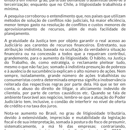
terceirização; enquanto que no Chile, a litigiosidade trabalhista é
mínima.
A pesquisa corroborou o entendimento que, nos países que utilizam
métodos de solução de conflitos não judiciais, há maior eficiência,
menor tempo gasto na resolução de conflitos e custos menores de
aprovisionamento de recursos, além de mais facilidade de
planejamento.
A gratuidade da Justiça tem por objeto garantir o real acesso ao
Judiciário aos carentes de recursos financeiros. Entretanto, sua
atribuição indistinta, baseada na ocultação da verdadeira situação
financeira ou na concessão a todos que a requeiram contribui,
grandemente, para o aumento da litigiosidade. O hábito, na Justiça
do Trabalho, de, como estratégia, o reclamante pleitear tudo,
mesmo o que não faz jus; somado à indistinta presunção de pobreza
e à ausência de sucumbência explicam o alto número de ações. Nem
sempre, isoladamente, grande número de ações trabalhistas ou
consumeristas contra determinada empresa significa inobservância
reiterada das respectivas regras por parte dela. Há que se ter em
conta, o abuso do direito de litigar, o aliciamento indevido de
clientela, por parte de certos causídicos etc. Quando se fala de
ambiente favorável aos negócios, lembre-se que a atuação do Poder
Judiciário tem, inclusive, o condão de interferir no nível de oferta
de crédito e na taxa dos juros.
Nota-se aumento no Brasil, no grau de litigiosidade tributária,
devido à extensividade, imprecisão e mutabilidade da legislação
fiscal e de sua interpretação, somada à postura do fisco de presumir,
sistematicamente, a má fé das empresas; contrariando,