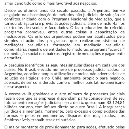
americano tido como o mais favorável aos negócios.
Desde os últimos anos do século passado, a Argentina tem-se
engajado na disseminação de métodos não judiciais de solução de
conflitos. Iniciado com o Programa Nacional de Mediação, que a
tornou obrigatória e prévia às ações judiciais; além de incluí-la nos
currículos de escolas e faculdades. O lado educativo do referido
programa promoveu, entre outras coisas a capacitação de
mediadores. Os esforços argentinos podem ser aquilatados pela
simples citação dos programas que realizaram: sistema de
mediações prejudiciais, formação em mediação prejudicial
comunitária, registro de entidades formadoras, programa “acercar”
de mediação social nos bairros, registro de mediações e pagamento
de tarifas.
A pesquisa identificou as seguintes singularidades em cada um dos
países: No Brasil, elevado número de processos judicializados; na
Argentina, adoção e ampla utilização de meios não adversariais de
solução de litígios; e no Chile, ambiente propício para negócio,
ademais, de ser considerado como o melhor país latino-americano
nesse aspecto.
A excessiva litigiosidade e o alto número de processos judiciais
fazem com que as empresas dispendam parte considerável de seu
faturamento em ações judiciais; cerca de 2% que somam R$ 124,81
bilhões por ano, com influxo direto no custo Brasil. A insegurança
jurídica é alimentada, mormente, pelo excesso e complexidade das
normas e pelos entendimentos díspares dos magistrados, nos
âmbitos cíveis, trabalhistas e tributários.
O maior montante de provisionamento para ações, efetuado pelas