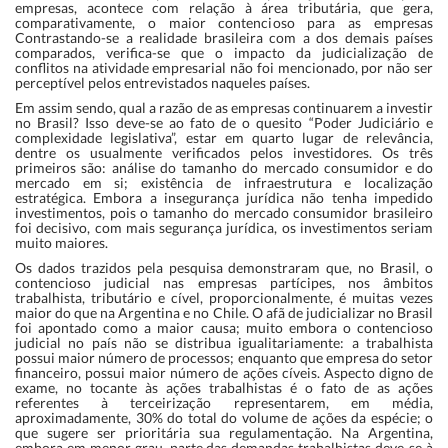
empresas, acontece com relação à área tributária, que gera,
comparativamente, o maior contencioso para as empresas
Contrastando-se a realidade brasileira com a dos demais países
comparados, verifica-se que o impacto da judicialização de
conflitos na atividade empresarial não foi mencionado, por não ser
perceptível pelos entrevistados naqueles países.
Em assim sendo, qual a razão de as empresas continuarem a investir
no Brasil? Isso deve-se ao fato de o quesito “Poder Judiciário e
complexidade legislativa”, estar em quarto lugar de relevância,
dentre os usualmente verificados pelos investidores. Os três
primeiros são: análise do tamanho do mercado consumidor e do
mercado em si; existência de infraestrutura e localização
estratégica. Embora a insegurança jurídica não tenha impedido
investimentos, pois o tamanho do mercado consumidor brasileiro
foi decisivo, com mais segurança jurídica, os investimentos seriam
muito maiores.
Os dados trazidos pela pesquisa demonstraram que, no Brasil, o
contencioso judicial nas empresas partícipes, nos âmbitos
trabalhista, tributário e cível, proporcionalmente, é muitas vezes
maior do que na Argentina e no Chile. O afã de judicializar no Brasil
foi apontado como a maior causa; muito embora o contencioso
judicial no país não se distribua igualitariamente: a trabalhista
possui maior número de processos; enquanto que empresa do setor
financeiro, possui maior número de ações cíveis. Aspecto digno de
exame, no tocante às ações trabalhistas é o fato de as ações
referentes à terceirização representarem, em média,
aproximadamente, 30% do total do volume de ações da espécie; o
que sugere ser prioritária sua regulamentação. Na Argentina,
embora em menor grau, parte das demandas trabalhistas deve-se à