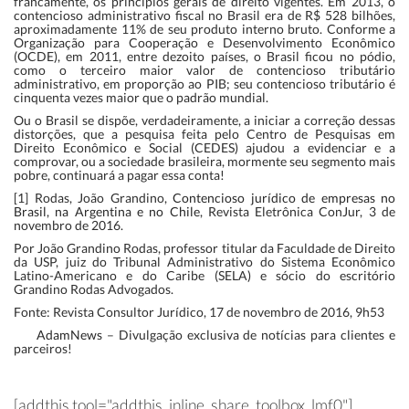
francamente, os princípios gerais de direito vigentes. Em 2013, o
contencioso administrativo fiscal no Brasil era de R$ 528 bilhões,
aproximadamente 11% de seu produto interno bruto. Conforme a
Organização para Cooperação e Desenvolvimento Econômico
(OCDE), em 2011, entre dezoito países, o Brasil ficou no pódio,
como o terceiro maior valor de contencioso tributário
administrativo, em proporção ao PIB; seu contencioso tributário é
cinquenta vezes maior que o padrão mundial.
Ou o Brasil se dispõe, verdadeiramente, a iniciar a correção dessas
distorções, que a pesquisa feita pelo Centro de Pesquisas em
Direito Econômico e Social (CEDES) ajudou a evidenciar e a
comprovar, ou a sociedade brasileira, mormente seu segmento mais
pobre, continuará a pagar essa conta!
[1] Rodas, João Grandino,
Contencioso jurídico de empresas no
Brasil, na Argentina e no Chile
, Revista Eletrônica ConJur, 3 de
novembro de 2016.
Por João Grandino Rodas, professor titular da Faculdade de Direito
da USP, juiz do Tribunal Administrativo do Sistema Econômico
Latino-Americano e do Caribe (SELA) e sócio do escritório
Grandino Rodas Advogados.
Fonte: Revista Consultor Jurídico, 17 de novembro de 2016, 9h53
AdamNews
– Divulgação exclusiva de notícias para clientes e
parceiros!
[addthis tool="addthis_inline_share_toolbox_lmf0"]