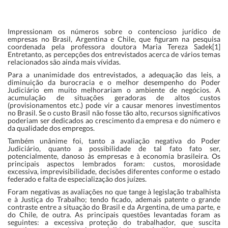
Impressionam os números sobre o contencioso jurídico de
empresas no Brasil, Argentina e Chile, que figuram na pesquisa
coordenada pela professora doutora Maria Tereza Sadek[1]
Entretanto, as percepções dos entrevistados acerca de vários temas
relacionados são ainda mais vívidas.
Para a unanimidade dos entrevistados, a adequação das leis, a
diminuição da burocracia e o melhor desempenho do Poder
Judiciário em muito melhorariam o ambiente de negócios. A
acumulação de situações geradoras de altos custos
(provisionamentos etc.) pode vir a causar menores investimentos
no Brasil. Se o custo Brasil não fosse tão alto, recursos significativos
poderiam ser dedicados ao crescimento da empresa e do número e
da qualidade dos empregos.
Também unânime foi, tanto a avaliação negativa do Poder
Judiciário, quanto a possibilidade de tal fato fato ser,
potencialmente, danoso às empresas e à economia brasileira. Os
principais aspectos lembrados foram: custos, morosidade
excessiva, imprevisibilidade, decisões diferentes conforme o estado
federado e falta de especialização dos juízes.
Foram negativas as avaliações no que tange à legislação trabalhista
e à Justiça do Trabalho; tendo ficado, ademais patente o grande
contraste entre a situação do Brasil e da Argentina, de uma parte, e
do Chile, de outra. As principais questões levantadas foram as
seguintes: a excessiva proteção do trabalhador, que suscita