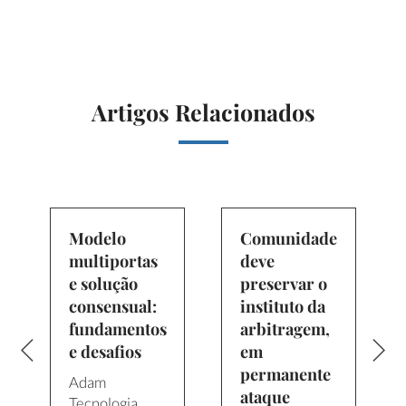
Artigos Relacionados
Modelo
Comunidade
multiportas
deve
e solução
preservar o
consensual:
instituto da
fundamentos
arbitragem,
e desafios
em
o
permanente
Adam
ataque
Tecnologia