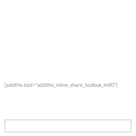
[addthis tool="addthis_inline_share_toolbox_lmf0"]