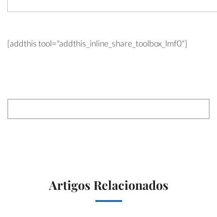
[addthis tool="addthis_inline_share_toolbox_lmf0"]
Artigos Relacionados