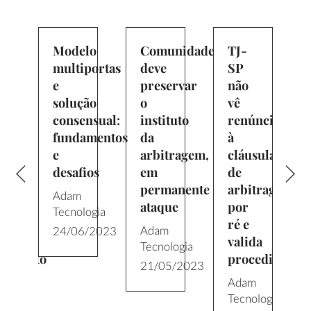
Modelo
Comunidade
TJ-
multiportas
deve
SP
e
preservar
não
solução
o
vê
cia
consensual:
instituto
renúncia
fundamentos
da
à
ula
e
arbitragem,
cláusula
desafios
em
de
ragem
permanente
arbitragem
Adam
ataque
por
Tecnologia
ré e
Adam
24/06/2023
valida
Tecnologia
dimento
procedimento
21/05/2023
Adam
ogia
Tecnologia