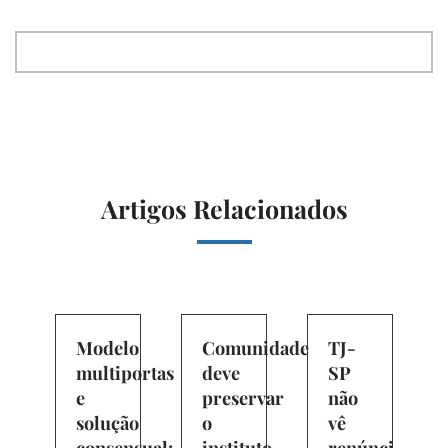
Artigos Relacionados
Modelo
Comunidade
TJ-
multiportas
deve
SP
e
preservar
não
solução
o
vê
cia
consensual:
instituto
renúncia