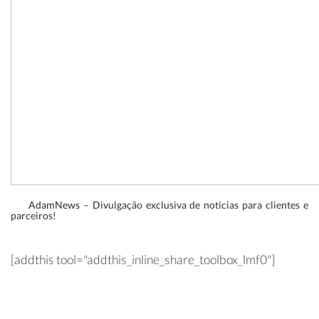
AdamNews
– Divulgação exclusiva de notícias para clientes e
parceiros!
[addthis tool="addthis_inline_share_toolbox_lmf0"]