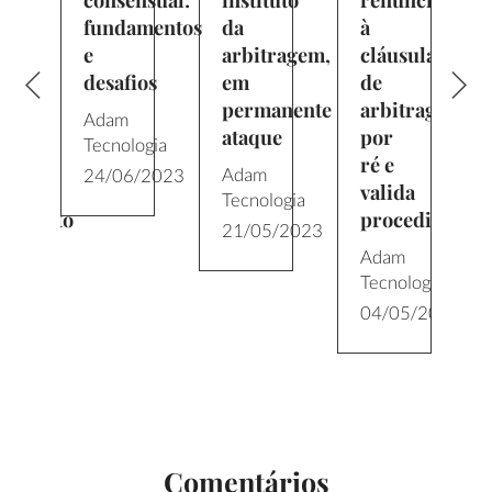
fundamentos
da
à
ula
e
arbitragem,
cláusula
desafios
em
de
ragem
permanente
arbitragem
Adam
ataque
por
Tecnologia
ré e
Adam
24/06/2023
valida
Tecnologia
dimento
procedimento
21/05/2023
Adam
ogia
Tecnologia
/2023
04/05/2023
Comentários