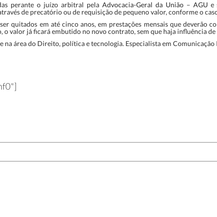
as perante o juízo arbitral pela
Advocacia-Geral da União – AGU
e 
 através de precatório ou de requisição de pequeno valor, conforme o caso
 ser quitados em até cinco anos, em prestações mensais que deverão com
 o valor já ficará embutido no novo contrato, sem que haja influência de
te na área do Direito, política e tecnologia. Especialista em Comunicação
mf0"]