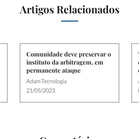
Artigos Relacionados
Comunidade deve preservar o
instituto da arbitragem, em
permanente ataque
Adam Tecnologia
21/05/2023