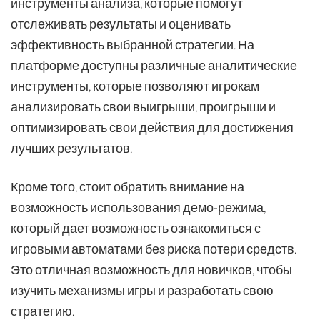
инструменты анализа, которые помогут
отслеживать результаты и оценивать
эффективность выбранной стратегии. На
платформе доступны различные аналитические
инструменты, которые позволяют игрокам
анализировать свои выигрыши, проигрыши и
оптимизировать свои действия для достижения
лучших результатов.
Кроме того, стоит обратить внимание на
возможность использования демо-режима,
который дает возможность ознакомиться с
игровыми автоматами без риска потери средств.
Это отличная возможность для новичков, чтобы
изучить механизмы игры и разработать свою
стратегию.