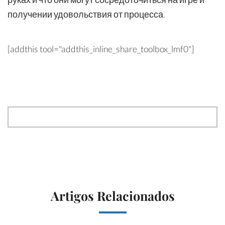
получении удовольствия от процесса.
[addthis tool="addthis_inline_share_toolbox_lmf0"]
Artigos Relacionados