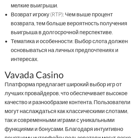
мелкие выигрыши.
Возврат игроку (RTP): Чем выше процент
возврата, тем больше вероятность получения
выигрыша в долгосрочной перспективе.
Тематика и особенности: Выбор слота должен
основываться на личных предпочтениях и
интересах.
Vavada Casino
Платформа предлагает широкий выбор игр от
лучших провайдеров, что обеспечивает высокое
качество и разнообразие контента. Пользователи
могут наслаждаться как классическими слотами,
так и современными играми с уникальными
функциями и бонусами. Благодаря интуитивно
понятному интерфейсу пользователи могут легко