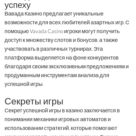
успеху
Вавада Казино предлагает уникальные
возможности для всех любителей азартных игр. С
помощью
Vavada Casino
игроки могут получить
доступ к множеству слотов и бонусов, а также
участвовать в различных турнирах. Эта
платформа выделяется на фоне конкурентов
благодаря своим эксклюзивным предложениям и
продуманным инструментам анализа для
успешной игры.
Секреты игры
Секрет успешной игры в казино заключается в
понимании механики игровых автоматов и
использовании стратегий, которые помогают