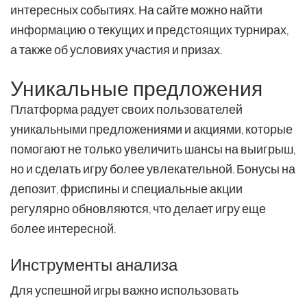
интересных событиях. На сайте можно найти
информацию о текущих и предстоящих турнирах,
а также об условиях участия и призах.
Уникальные предложения
Платформа радует своих пользователей
уникальными предложениями и акциями, которые
помогают не только увеличить шансы на выигрыш,
но и сделать игру более увлекательной. Бонусы на
депозит, фриспины и специальные акции
регулярно обновляются, что делает игру еще
более интересной.
Инструменты анализа
Для успешной игры важно использовать