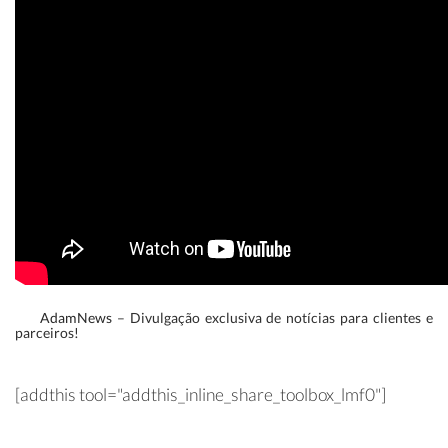
AdamNews
– Divulgação exclusiva de notícias para clientes e
parceiros!
[addthis tool="addthis_inline_share_toolbox_lmf0"]