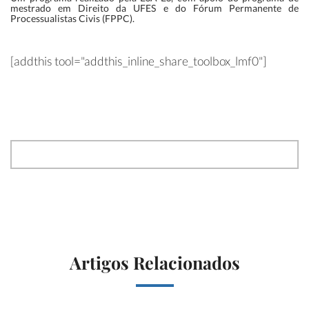
mestrado em Direito da UFES e do Fórum Permanente de
Processualistas Civis (FPPC).
[addthis tool="addthis_inline_share_toolbox_lmf0"]
Artigos Relacionados